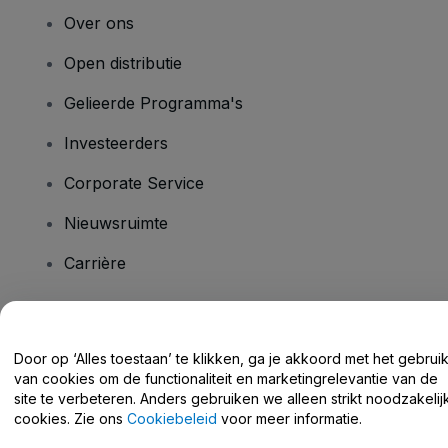
Over ons
Open distributie
Gelieerde Programma's
Investeerders
Corporate Service
Nieuwsruimte
Carrière
Heb je vragen?
Door op ‘Alles toestaan’ te klikken, ga je akkoord met het gebrui
van cookies om de functionaliteit en marketingrelevantie van de
Helpcentrum / Neem Contact Met Ons Op
site te verbeteren. Anders gebruiken we alleen strikt noodzakelij
cookies. Zie ons
Cookiebeleid
voor meer informatie.