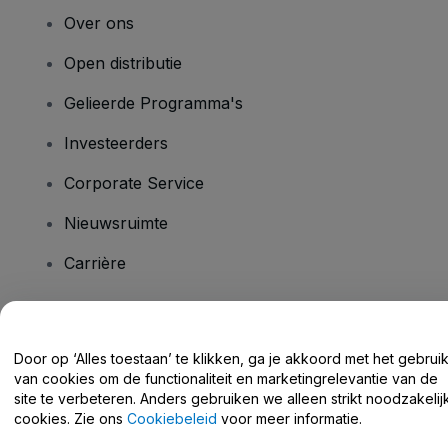
Over ons
Open distributie
Gelieerde Programma's
Investeerders
Corporate Service
Nieuwsruimte
Carrière
Heb je vragen?
Door op ‘Alles toestaan’ te klikken, ga je akkoord met het gebrui
van cookies om de functionaliteit en marketingrelevantie van de
Helpcentrum / Neem Contact Met Ons Op
site te verbeteren. Anders gebruiken we alleen strikt noodzakelij
cookies. Zie ons
Cookiebeleid
voor meer informatie.