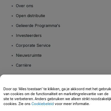
Over ons
Open distributie
Gelieerde Programma's
Investeerders
Corporate Service
Nieuwsruimte
Carrière
Heb je vragen?
Door op ‘Alles toestaan’ te klikken, ga je akkoord met het gebrui
van cookies om de functionaliteit en marketingrelevantie van de
Helpcentrum / Neem Contact Met Ons Op
site te verbeteren. Anders gebruiken we alleen strikt noodzakelij
cookies. Zie ons
Cookiebeleid
voor meer informatie.