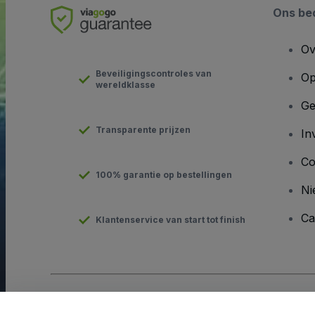
Ons bed
Ov
Beveiligingscontroles van
Op
wereldklasse
Ge
Transparente prijzen
In
Co
100% garantie op bestellingen
Ni
Ca
Klantenservice van start tot finish
Copyright © viagogo GmbH 2026
Bedrijfsgegevens