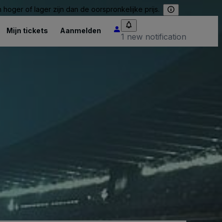
hoger of lager zijn dan de oorspronkelijke prijs.
Mijn tickets
Aanmelden
1 new notification