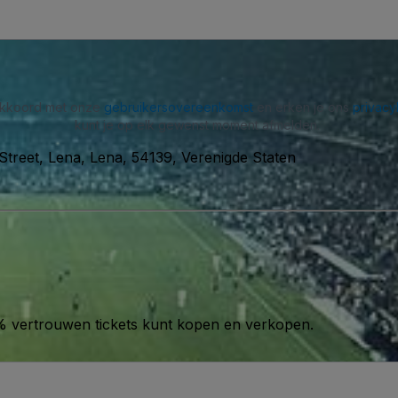
 akkoord met onze
gebruikersovereenkomst
en erken je ons
privacy
kunt je op elk gewenst moment afmelden.
Street, Lena, Lena, 54139, Verenigde Staten
00% vertrouwen tickets kunt kopen en verkopen.