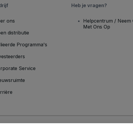
rijf
Heb je vragen?
er ons
Helpcentrum / Neem 
Met Ons Op
en distributie
lieerde Programma's
vesteerders
rporate Service
euwsruimte
rrière