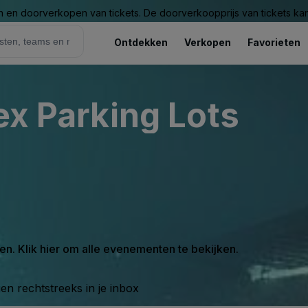
n en doorverkopen van tickets. De doorverkoopprijs van tickets kan 
Ontdekken
Verkopen
Favorieten
ex Parking Lots
en. Klik hier om alle evenementen te bekijken.
n rechtstreeks in je inbox