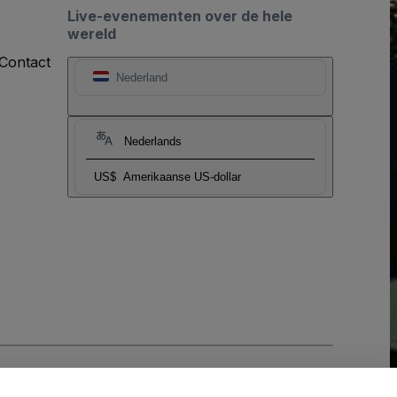
Live-evenementen over de hele
wereld
Contact
Nederland
Nederlands
US$
Amerikaanse US-dollar